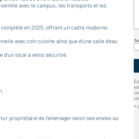
oximité avec le campus, les transports et les
n complète en 2025, offrant un cadre moderne,
V
elle avec coin cuisine ainsi que d’une salle d’eau
An
e
u
i
 d’un local à vélos sécurisé.
l
l
e
z
l
En
a
so
i
n
co
s
co
s
e
* 
r
c
tur propriétaire de l’aménager selon ses envies ou
e
c
h
a