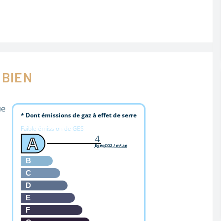
 BIEN
ue
* Dont émissions de gaz à effet de serre
Faible émission de GES
4
A
KgéqCO2 / m².an
B
C
D
E
F