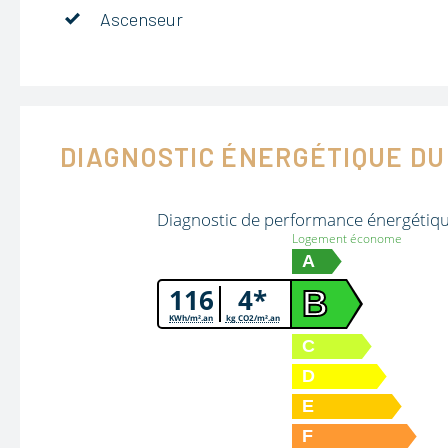
Ascenseur
DIAGNOSTIC ÉNERGÉTIQUE DU
Diagnostic de performance énergétiq
Logement économe
A
116
4*
B
KWh/m².an
kg CO2/m².an
C
D
E
F