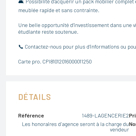
🛋️ Possibilité d’acquérir un pack mobilier comple
meublée rapide et sans contrainte.
Une belle opportunité d’investissement dans une vi
étudiante reste soutenue.
📞 Contactez-nous pour plus d’informations ou pour
Carte pro. CPI81012016000011250
DÉTAILS
Référence
1489-LAGENCERIE2
Pri
Les honoraires d'agence seront à la charge du
No
vendeur