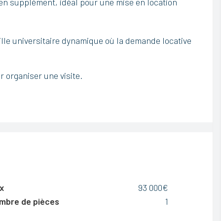
t en supplément, idéal pour une mise en location
m
p
v
i
d
lle universitaire dynamique où la demande locative
e
.
 organiser une visite.
x
93 000€
mbre de pièces
1