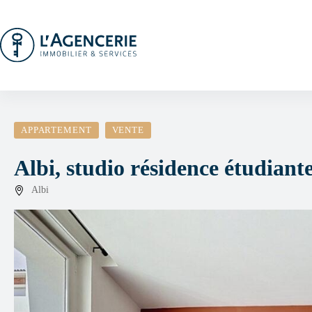
Passer
au
contenu
APPARTEMENT
VENTE
Albi, studio résidence étudiant
Albi