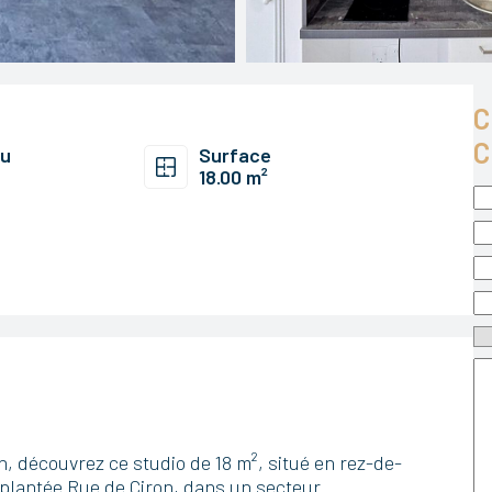
C
C
au
Surface
18.00 m²
, découvrez ce studio de 18 m², situé en rez-de-
plantée Rue de Ciron, dans un secteur