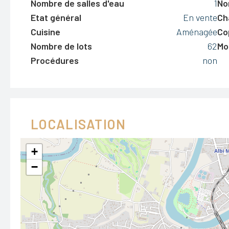
Nombre de salles d'eau
1
No
Etat général
En vente
Ch
Cuisine
Aménagée
Co
Nombre de lots
62
Mo
Procédures
non
LOCALISATION
+
−