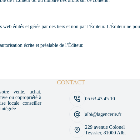
ble de l’Éditeur ou du titulaire des droits sur ce contenu.
es web édités et gérés par des tiers et non par l’Éditeur. L’Éditeur ne p
autorisation écrite et préalable de l’Éditeur.
CONTACT
otre vente, achat,
ative ou copropriété à
05 63 43 45 10
se locale, conseiller
 intégrée.
albi@lagencerie.fr
229 avenue Colonel
Teyssier, 81000 Albi