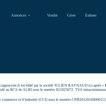
Annonces
Vendre
Gérer
Estimer
lbi.lagencerie.fr est édité par la société JULIEN RAYNAUD (ci-après «
matriculé au RCS de ALBI sous le numéro 821825072. TVA intracommun
 commerce et d’industrie (CCI) sous le numéro CPI81012016000011250. 