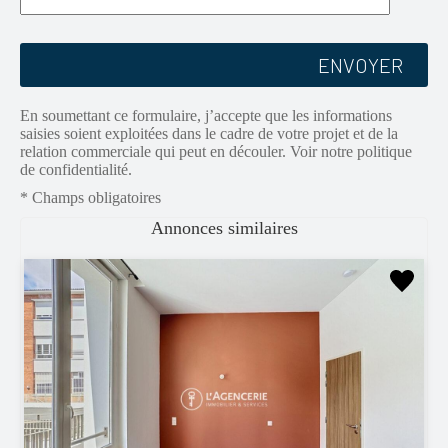
u
i
l
l
e
z
l
En soumettant ce formulaire, j’accepte que les informations
a
saisies soient exploitées dans le cadre de votre projet et de la
i
relation commerciale qui peut en découler. Voir notre politique
s
de confidentialité.
s
e
* Champs obligatoires
r
c
Annonces similaires
e
c
h
a
m
p
v
i
d
e
.