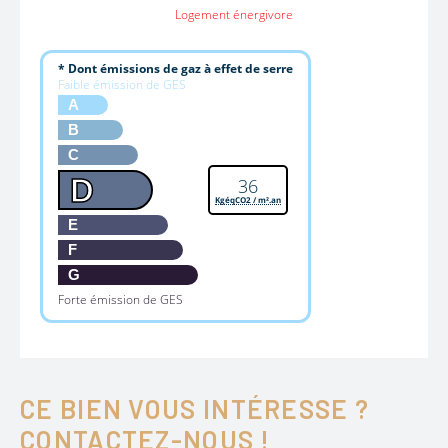
Logement énergivore
* Dont émissions de gaz à effet de serre
Faible émission de GES
A
B
C
D
36
KgéqCO2 / m².an
E
F
G
Forte émission de GES
CE BIEN VOUS INTÉRESSE ?
CONTACTEZ-NOUS !