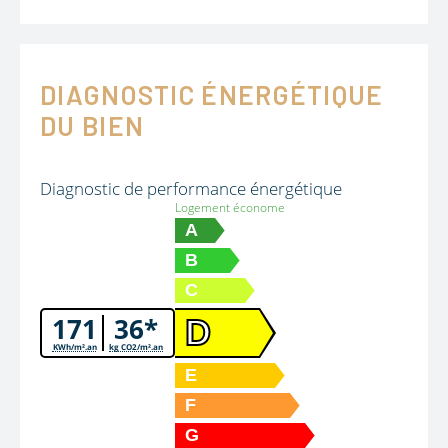
DIAGNOSTIC ÉNERGÉTIQUE
DU BIEN
Diagnostic de performance énergétique
Logement économe
A
B
C
171
36*
D
KWh/m².an
kg CO2/m².an
E
F
G