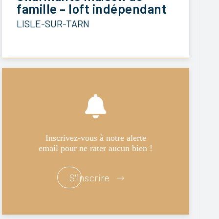
famille – loft indépendant
LISLE-SUR-TARN
Inscrivez-vous à notre alerte
email pour ne rater aucun bien !
S'inscrire