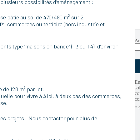
nt plusieurs possibilités d’aménagement :
ise bâtie au sol de 470/480 m² sur 2
s, commerces ou tertiaire (hors industrie et
V
An
e
ents type “maisons en bande” (T3 ou T4), d’environ
u
i
l
l
e
z
l
En
a
so
 de 120 m² par lot.
i
co
s
duelle pour vivre à Albi, à deux pas des commerces,
co
s
use.
e
* 
r
c
ples projets ! Nous contacter pour plus de
e
c
h
a