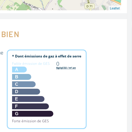
Leaflet
 BIEN
ue
* Dont émissions de gaz à effet de serre
0
Faible émission de GES
KgéqCO2 / m².an
A
B
C
D
E
F
G
Forte émission de GES