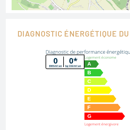
DIAGNOSTIC ÉNERGÉTIQUE DU
Diagnostic de performance énergétiq
Logement économe
0
0*
A
KWh/m².an
kg CO2/m².an
B
C
D
E
F
G
Logement énergivore