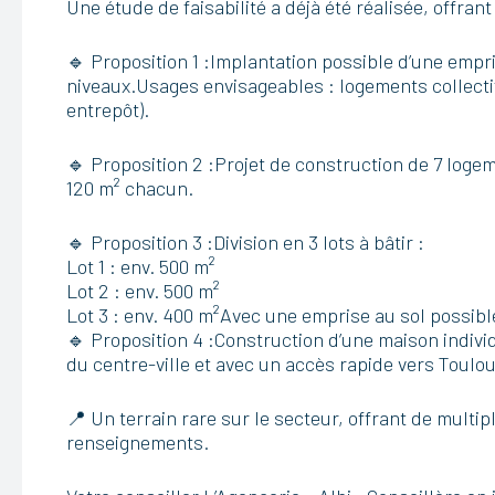
Une étude de faisabilité a déjà été réalisée, offra
🔹 Proposition 1 :Implantation possible d’une empr
niveaux.Usages envisageables : logements collectif
entrepôt).
🔹 Proposition 2 :Projet de construction de 7 logem
120 m² chacun.
🔹 Proposition 3 :Division en 3 lots à bâtir :
Lot 1 : env. 500 m²
Lot 2 : env. 500 m²
Lot 3 : env. 400 m²Avec une emprise au sol possible
🔹 Proposition 4 :Construction d’une maison indivi
du centre-ville et avec un accès rapide vers Toulo
📍 Un terrain rare sur le secteur, offrant de multi
renseignements.