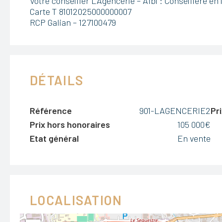
Votre conseiller L’Agencerie – Albi : Conseillère 
Carte T 81012025000000007
RCP Galian – 127100479
DÉTAILS
Référence
901-LAGENCERIE2
Pri
Prix hors honoraires
105 000€
Etat général
En vente
LOCALISATION