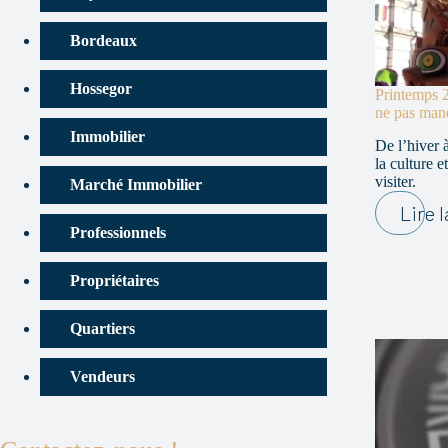
Bordeaux
Hossegor
Printemps 2
ne pas man
Immobilier
De l’hiver à
la culture 
visiter.
Marché Immobilier
Lire l
Professionnels
Propriétaires
Quartiers
Vendeurs