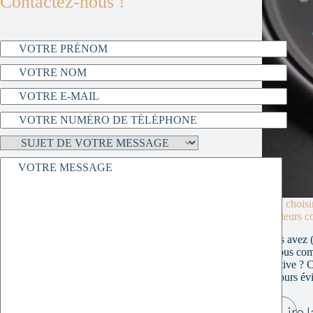
Contactez-nous !
Bien choisi
meilleurs c
Vous avez (
et vous com
locative ? C
toujours év
de…
Lire l