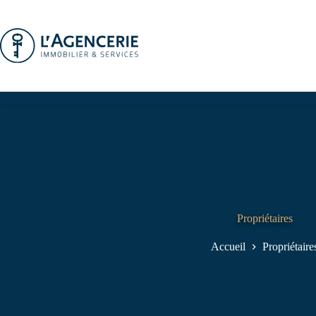
Passer
au
contenu
Propriétaires
Accueil
Propriétaire