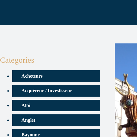
Categories
Acheteurs
Acquéreur / Investisseur
Albi
Anglet
Bayonne