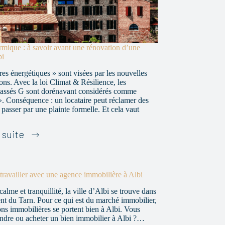
ermique : à savoir avant une rénovation d’une
bi
res énergétiques » sont visées par les nouvelles
ons. Avec la loi Climat & Résilience, les
lassés G sont dorénavant considérés comme
». Conséquence : un locataire peut réclamer des
 passer par une plainte formelle. Et cela vaut
Isolation
a suite
thermique
:
à
savoir
 travailler avec une agence immobilière à Albi
avant
alme et tranquillité, la ville d’Albi se trouve dans
une
nt du Tarn. Pour ce qui est du marché immobilier,
rénovation
ions immobilières se portent bien à Albi. Vous
d’une
ndre ou acheter un bien immobilier à Albi ?…
maison