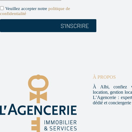
d
e
Veuillez accepter notre
politique de
.
confidentialité
À PROPOS
À Albi, confiez v
location, gestion loc
L’Agencerie : experti
dédié et conciergerie