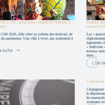
026 à Albi : programme complet des festivités à
Isolation th
quer
maison à Al
 l’été 2026, Albi vibre au rythme des festivals, de
Les « passoi
et du patrimoine. Une ville à vivre, pas seulement à
réglementati
logements c
« indécents 
Printemps
a suite
travaux sans
2026
dans…
à
Lire l
Albi
:
programme
complet
5 raisons de
des
festivités
Conjuguant c
à
le départeme
ne
les transact
pas
souhaitez ve