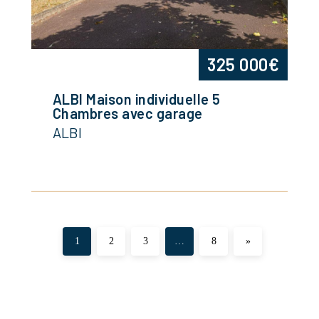
325 000€
ALBI Maison individuelle 5
Chambres avec garage
ALBI
1
2
3
…
8
»