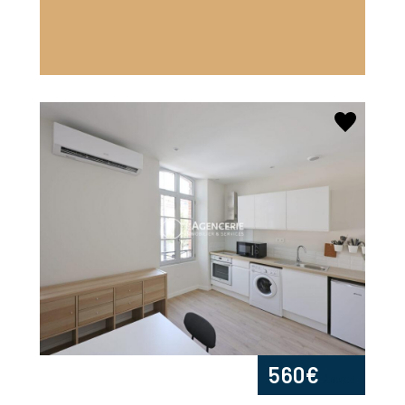
560€
/mois