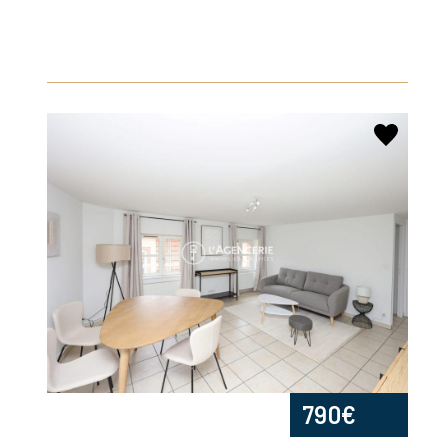
790€
/mois