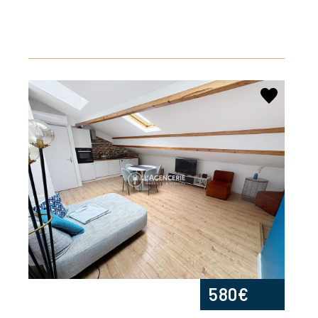
580€
/mois