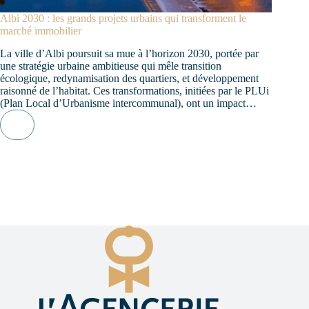
Albi 2030 : les grands projets urbains qui transforment le
marché immobilier
La ville d’Albi poursuit sa mue à l’horizon 2030, portée par
une stratégie urbaine ambitieuse qui mêle transition
écologique, redynamisation des quartiers, et développement
raisonné de l’habitat. Ces transformations, initiées par le PLUi
(Plan Local d’Urbanisme intercommunal), ont un impact…
Albi
Lire la suite
2030
:
les
grands
projets
urbains
qui
transforment
le
marché
immobilier